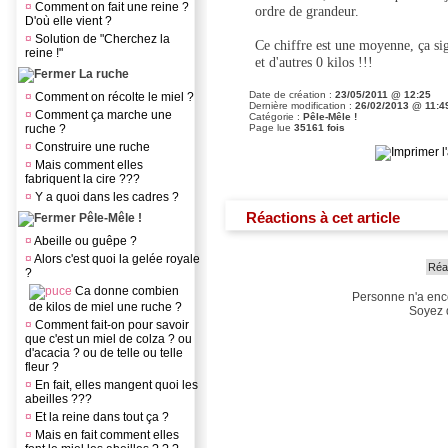
¤
Comment on fait une reine ?
ordre de grandeur.
D'où elle vient ?
¤
Solution de "Cherchez la
Ce chiffre est une moyenne, ça si
reine !"
et d'autres 0 kilos !!!
La ruche
Date de création :
23/05/2011 @ 12:25
¤
Comment on récolte le miel ?
Dernière modification :
26/02/2013 @ 11:4
¤
Comment ça marche une
Catégorie :
Pêle-Mêle !
ruche ?
Page lue
35161 fois
¤
Construire une ruche
¤
Mais comment elles
fabriquent la cire ???
¤
Y a quoi dans les cadres ?
Réactions à cet article
Pêle-Mêle !
¤
Abeille ou guêpe ?
¤
Alors c'est quoi la gelée royale
Réag
?
Ca donne combien
Personne n'a enc
de kilos de miel une ruche ?
Soyez d
¤
Comment fait-on pour savoir
que c'est un miel de colza ? ou
d'acacia ? ou de telle ou telle
fleur ?
¤
En fait, elles mangent quoi les
abeilles ???
¤
Et la reine dans tout ça ?
¤
Mais en fait comment elles