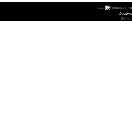
bas
Documen
Skins 