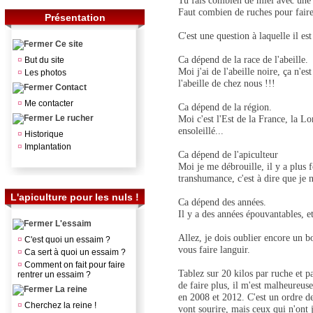
Tu fais combien de miel avec une 
Faut combien de ruches pour faire
Présentation
C'est une question à laquelle il est
Ce site
Ca dépend de la race de l'abeille.
¤
But du site
Moi j'ai de l'abeille noire, ça n'es
¤
Les photos
l'abeille de chez nous !!!
Contact
¤
Me contacter
Ca dépend de la région.
Le rucher
Moi c'est l'Est de la France, la Lo
ensoleillé...
¤
Historique
¤
Implantation
Ca dépend de l'apiculteur
Moi je me débrouille, il y a plus f
transhumance, c'est à dire que je 
L'apiculture pour les nuls !
Ca dépend des années.
Il y a des années épouvantables, e
L'essaim
Allez, je dois oublier encore un b
¤
C'est quoi un essaim ?
vous faire languir.
¤
Ca sert à quoi un essaim ?
¤
Comment on fait pour faire
Tablez sur 20 kilos par ruche et par
rentrer un essaim ?
de faire plus, il m'est malheureus
La reine
en 2008 et 2012. C'est un ordre de
¤
Cherchez la reine !
vont sourire, mais ceux qui n'ont 