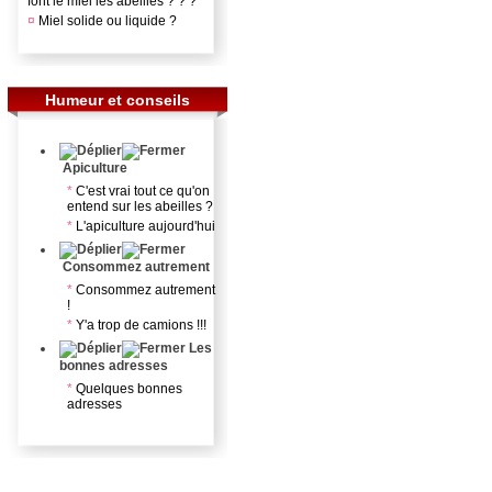
font le miel les abeilles ? ? ?
¤
Miel solide ou liquide ?
Humeur et conseils
Apiculture
*
C'est vrai tout ce qu'on
entend sur les abeilles ?
*
L'apiculture aujourd'hui
Consommez autrement
*
Consommez autrement
!
*
Y'a trop de camions !!!
Les
bonnes adresses
*
Quelques bonnes
adresses