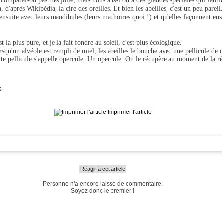
 comparaison pas très jolie, mais nous aussi on a des glandes spéciales qui fabri
 d'après Wikipédia, la cire des oreilles. Et bien les abeilles, c'est un peu pareil
t ensuite avec leurs mandibules (leurs machoires quoi !) et qu'elles façonnent en
st la plus pure, et je la fait fondre au soleil, c'est plus écologique.
rsqu'un alvéole est rempli de miel, les abeilles le bouche avec une pellicule de c
ette pellicule s'appelle opercule. Un opercule. On le récupère au moment de la ré
6
Imprimer l'article
Réagir à cet article
Personne n'a encore laissé de commentaire.
Soyez donc le premier !