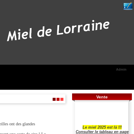
Admin
Vente
eilles ont des glandes
Le miel 2025 est là !!!
Consulter le tableau en page