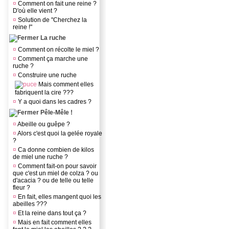
¤
Comment on fait une reine ?
D'où elle vient ?
¤
Solution de "Cherchez la
reine !"
La ruche
¤
Comment on récolte le miel ?
¤
Comment ça marche une
ruche ?
¤
Construire une ruche
Mais comment elles
fabriquent la cire ???
¤
Y a quoi dans les cadres ?
Pêle-Mêle !
¤
Abeille ou guêpe ?
¤
Alors c'est quoi la gelée royale
?
¤
Ca donne combien de kilos
de miel une ruche ?
¤
Comment fait-on pour savoir
que c'est un miel de colza ? ou
d'acacia ? ou de telle ou telle
fleur ?
¤
En fait, elles mangent quoi les
abeilles ???
¤
Et la reine dans tout ça ?
¤
Mais en fait comment elles