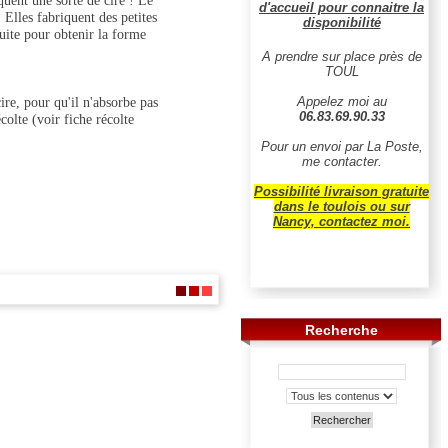
quent une sorte de cire ! Le
d'accueil pour connaitre la
. Elles fabriquent des petites
disponibilité
suite pour obtenir la forme
A prendre sur place près de
TOUL
ire, pour qu'il n'absorbe pas
Appelez moi au
06.83.69.90.33
colte (voir fiche récolte
Pour un envoi par La Poste,
me contacter.
Possibilité livraison gratuite
dans le toulois ou sur
Nancy, contactez moi.
Recherche
Rechercher