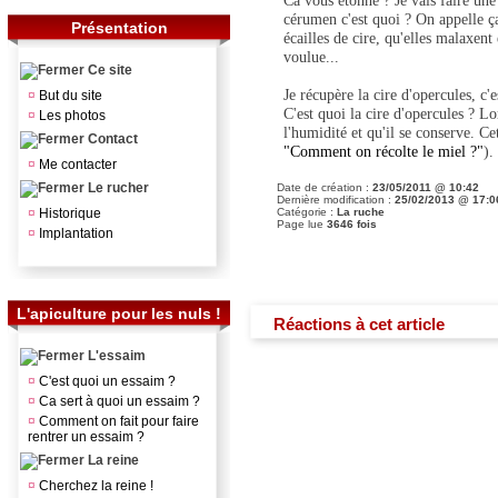
Ca vous étonne ? Je vais faire une
cérumen c'est quoi ? On appelle ça,
Présentation
écailles de cire, qu'elles malaxen
voulue...
Ce site
Je récupère la cire d'opercules, c'e
¤
But du site
C'est quoi la cire d'opercules ? Lo
¤
Les photos
l'humidité et qu'il se conserve. C
Contact
"Comment on récolte le miel ?"
).
¤
Me contacter
Le rucher
Date de création :
23/05/2011 @ 10:42
Dernière modification :
25/02/2013 @ 17:0
¤
Historique
Catégorie :
La ruche
Page lue
3646 fois
¤
Implantation
L'apiculture pour les nuls !
Réactions à cet article
L'essaim
¤
C'est quoi un essaim ?
¤
Ca sert à quoi un essaim ?
¤
Comment on fait pour faire
rentrer un essaim ?
La reine
¤
Cherchez la reine !