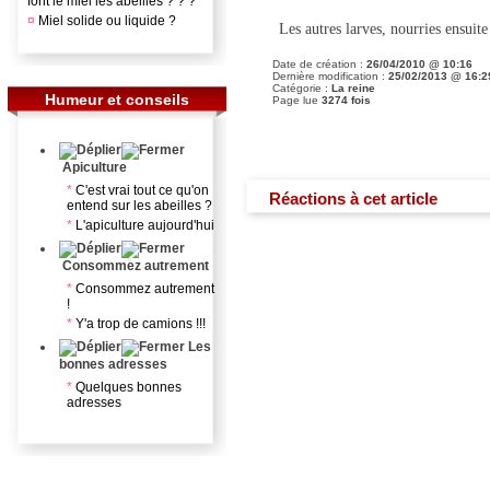
font le miel les abeilles ? ? ?
¤
Miel solide ou liquide ?
Les autres larves, nourries ensuit
Date de création :
26/04/2010 @ 10:16
Dernière modification :
25/02/2013 @ 16:2
Catégorie :
La reine
Humeur et conseils
Page lue
3274 fois
Apiculture
*
C'est vrai tout ce qu'on
Réactions à cet article
entend sur les abeilles ?
*
L'apiculture aujourd'hui
Consommez autrement
*
Consommez autrement
!
*
Y'a trop de camions !!!
Les
bonnes adresses
*
Quelques bonnes
adresses