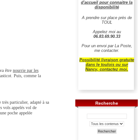
d'accueil pour connaitre la
disponibilité
A prendre sur place près de
TOUL
Appelez moi au
06.83.69.90.33
Pour un envoi par La Poste,
me contacter.
Possibilité livraison gratuite
dans le toulois ou sur
Nancy, contactez moi.
 va être
nourrie par les
 asticot. Puis, comme la
rès particulier, adapté à sa
Recherche
rs vols appelés vol de
 une poche appelée
Rechercher