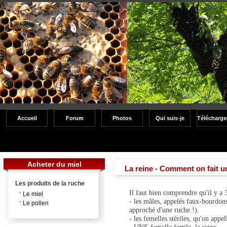
Accueil
Forum
Photos
Qui suis-je
Télécharg
Acheter du miel
La reine - Comment on fait un
Les produits de la ruche
Il faut bien comprendre qu'il y a 
*
Le miel
- les mâles, appelés faux-bourdons
*
Le pollen
approché d'une ruche !).
- les femelles stériles, qu'on appel