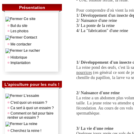
- UNE femelle fertile, la reine.
Présentation
Pour comprendre d'où vient la reine
1/ Développement d'un insecte de
Ce site
2/ Naissance d'une reine
3/ La ponte de la reine
¤
But du site
4/ La "fabrication" d'une reine
¤
Les photos
Contact
¤
Me contacter
Le rucher
¤
Historique
1/ Développement d'un insecte d
¤
Implantation
La reine pond des œufs, c'est là s
nourrices
(en général ce sont de je
chenille du papillon, la larve va 
L'apiculture pour les nuls !
2/ Naissance d'une reine
L'essaim
La reine a un abdomen plus volumin
¤
C'est quoi un essaim ?
taille. La jeune reine va attendre 
fécondation. Au cours de ces vols
¤
Ca sert à quoi un essaim ?
spermathèque.
¤
Comment on fait pour faire
rentrer un essaim ?
La reine
3/ La vie d'une reine
¤
Cherchez la reine !
Quelques jours après ces vols de 