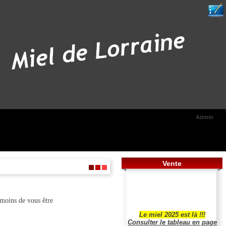
Admin
Vente
 moins de vous être
Le miel 2025 est là !!!
Consulter le tableau en page