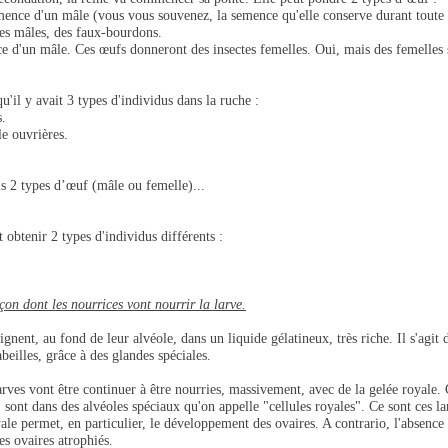
mence d'un mâle (vous vous souvenez, la semence qu'elle conserve durant toute
tes mâles, des faux-bourdons.
e d'un mâle. Ces œufs donneront des insectes femelles. Oui, mais des femelles s
 qu'il y avait 3 types d'individus dans la ruche :
s.
le ouvrières.
is 2 types d’œuf (mâle ou femelle)...
t obtenir 2 types d'individus différents :
çon dont les nourrices vont nourrir la larve.
ignent, au fond de leur alvéole, dans un liquide gélatineux, très riche. Il s'agit 
abeilles, grâce à des glandes spéciales.
rves vont être continuer à être nourries, massivement, avec de la gelée royale. 
 sont dans des alvéoles spéciaux qu'on appelle "cellules royales". Ce sont ces l
yale permet, en particulier, le développement des ovaires. A contrario, l'absence
es ovaires atrophiés.