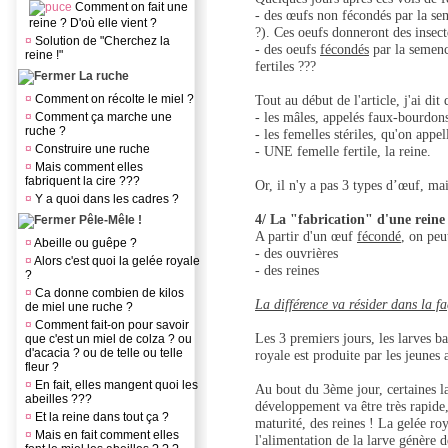
Comment on fait une
- des œufs non fécondés par la se
reine ? D'où elle vient ?
?). Ces oeufs donneront des insec
¤
Solution de "Cherchez la
- des oeufs
fécondés
par la semenc
reine !"
fertiles ???
La ruche
¤
Comment on récolte le miel ?
Tout au début de l'article, j'ai dit
- les mâles, appelés faux-bourdon
¤
Comment ça marche une
ruche ?
- les femelles stériles, qu'on appel
¤
Construire une ruche
- UNE femelle fertile, la reine.
¤
Mais comment elles
fabriquent la cire ???
Or, il n'y a pas 3 types d’œuf, ma
¤
Y a quoi dans les cadres ?
4/ La "fabrication" d'une reine
Pêle-Mêle !
A partir d'un œuf
fécondé
, on peu
¤
Abeille ou guêpe ?
- des ouvrières
¤
Alors c'est quoi la gelée royale
- des reines
?
¤
Ca donne combien de kilos
La différence va résider dans la fa
de miel une ruche ?
¤
Comment fait-on pour savoir
Les 3 premiers jours, les larves ba
que c'est un miel de colza ? ou
d'acacia ? ou de telle ou telle
royale est produite par les jeunes 
fleur ?
¤
En fait, elles mangent quoi les
Au bout du 3ème jour, certaines la
abeilles ???
développement va être très rapide,
¤
Et la reine dans tout ça ?
maturité, des reines ! La gelée ro
¤
Mais en fait comment elles
l'alimentation de la larve génère d