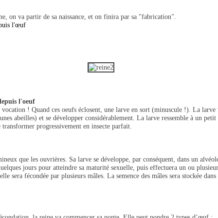
, on va partir de sa naissance, et on finira par sa "fabrication".
puis l'œuf
epuis l'oeuf
a vocation ! Quand ces oeufs éclosent, une larve en sort (minuscule !). La larve
unes abeilles) et se développer considérablement. La larve ressemble à un petit
se transformer progressivement en insecte parfait.
eux que les ouvrières. Sa larve se développe, par conséquent, dans un alvéole t
quelques jours pour atteindre sa maturité sexuelle, puis effectuera un ou plusieu
 elle sera fécondée par plusieurs mâles. La semence des mâles sera stockée dans
fécondation, la reine va commencer sa ponte. Elle peut pondre 2 types d’œuf :