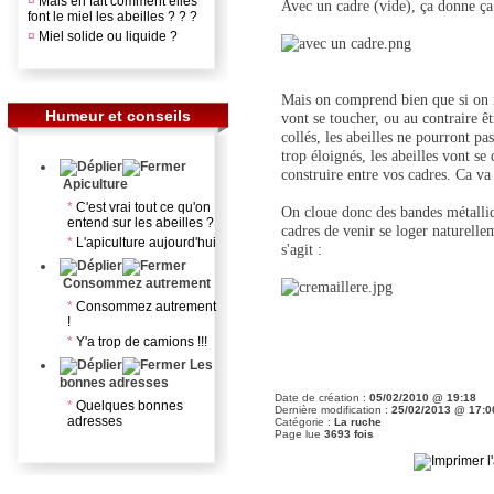
¤
Mais en fait comment elles
Avec un cadre (vide), ça donne ça
font le miel les abeilles ? ? ?
¤
Miel solide ou liquide ?
Mais on comprend bien que si on me
Humeur et conseils
vont se toucher, ou au contraire êtr
collés, les abeilles ne pourront pas
trop éloignés, les abeilles vont se 
construire entre vos cadres. Ca va 
Apiculture
*
C'est vrai tout ce qu'on
On cloue donc des bandes métalli
entend sur les abeilles ?
cadres de venir se loger naturelle
*
L'apiculture aujourd'hui
s'agit :
Consommez autrement
*
Consommez autrement
!
*
Y'a trop de camions !!!
Les
bonnes adresses
Date de création :
05/02/2010 @ 19:18
*
Quelques bonnes
Dernière modification :
25/02/2013 @ 17:0
adresses
Catégorie :
La ruche
Page lue
3693 fois