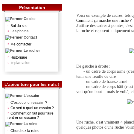
Présentation
Voici un exemple de cadres, tels 
Ce site
Comment ça marche une ruche ?
J'utilise des cadres à pointes, c'es
¤
But du site
la ruche et reposent uniquement su
¤
Les photos
Contact
¤
Me contacter
Le rucher
¤
Historique
¤
Implantation
De gauche à droite :
- un cadre de corps armé (c'est à
tenir une feuille de cire
- un cadre de hausse armé
L'apiculture pour les nuls !
- un cadre de corps bâti (c'est un
voit qu'un bout... mais le voilà, ci
L'essaim
¤
C'est quoi un essaim ?
¤
Ca sert à quoi un essaim ?
¤
Comment on fait pour faire
rentrer un essaim ?
Une ruche, c'est vraiment 4 planc
La reine
quelques photos d'une ruche Voirn
¤
Cherchez la reine !